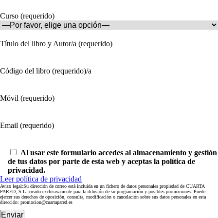
Curso (requerido)
Título del libro y Autor/a (requerido)
Código del libro (requerido)/a
Móvil (requerido)
Email (requerido)
Al usar este formulario accedes al almacenamiento y gestión
de tus datos por parte de esta web y aceptas la política de
privacidad.
Leer política de privacidad
Aviso legal:Su dirección de correo está incluida en un fichero de datos personales propiedad de CUARTA
PARED, S.L. creado exclusivamente para la difusión de su programación y posibles promociones. Puede
ejercer sus derechos de oposición, consulta, modificación o cancelación sobre sus datos personales en esta
dirección: promocion@cuartapared.es
Enviar