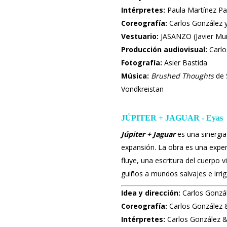
Intérpretes:
Paula Martínez Pa
Coreografía:
Carlos González y
Vestuario:
JASANZO (Javier Mu
Producción audiovisual:
Carlo
Fotografía:
Asier Bastida
Música:
Brushed Thoughts
de 
Vondkreistan
JÚPITER + JAGUAR - Eyas
Júpiter + Jaguar
es una sinergia 
expansión. La obra es una exper
fluye, una escritura del cuerpo v
guiños a mundos salvajes e irri
Idea y dirección:
Carlos Gonzál
Coreografía:
Carlos González 
Intérpretes:
Carlos González &