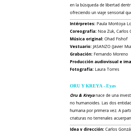
en la búsqueda de libertad dentr
ofreciendo un viaje sensorial que
Intérpretes:
Paula Montoya Loz
Coreografía:
Noa Zuk, Carlos G
Música original:
Ohad Fishof
Vestuario:
JASANZO (Javier Mu
Grabación:
Fernando Moreno
Producción audiovisual e im
Fotografía:
Laura Torres
ORU Y KREYA - Eyas
Oru & Kreya
nace de una invest
no humanoides. Las dos entidade
humana por primera vez. A partir
criaturas no terrenales acuerpa
Idea y dirección:
Carlos Gonzál