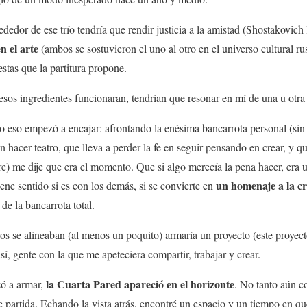
dedor de ese trío tendría que rendir justicia a la amistad (Shostakovich
en el arte
(ambos se sostuvieron el uno al otro en el universo cultural rus
stas que la partitura propone.
sos ingredientes funcionaran, tendrían que resonar en mí de una u otra
o eso empezó a encajar: afrontando la enésima bancarrota personal (sin
n hacer teatro, que lleva a perder la fe en seguir pensando en crear, y qu
pre) me dije que era el momento. Que si algo merecía la pena hacer, era 
un homenaje a la c
tiene sentido si es con los demás, si se convierte en
de la bancarrota total.
tros se alineaban (al menos un poquito) armaría un proyecto (este proyec
sí, gente con la que me apeteciera compartir, trabajar y crear.
la Cuarta Pared apareció en el horizonte
zó a armar,
. No tanto aún c
partida. Echando la vista atrás, encontré un espacio y un tiempo en qu