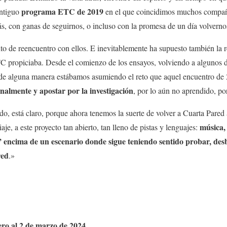
programa ETC de 2019
antiguo
en el que coincidimos muchos compañe
, con ganas de seguirnos, o incluso con la promesa de un día volvernos
nto de reencuentro con ellos. E inevitablemente ha supuesto también la 
C propiciaba. Desde el comienzo de los ensayos, volviendo a algunos de
 de alguna manera estábamos asumiendo el reto que aquel encuentro de
onalmente y apostar por la investigación
, por lo aún no aprendido, po
do, está claro, porque ahora tenemos la suerte de volver a Cuarta Pared 
música, 
aje, a este proyecto tan abierto, tan lleno de pistas y lenguajes:
” encima de un escenario donde sigue teniendo sentido probar, des
red
.»
rero al 2 de marzo de 2024