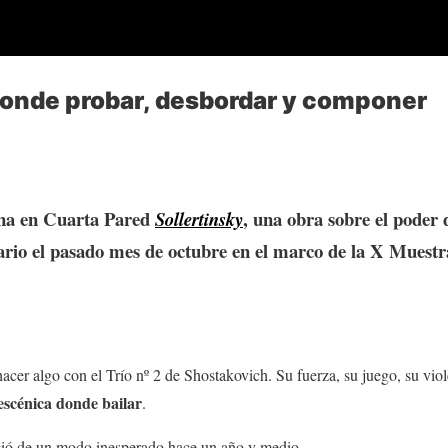
donde probar, desbordar y componer
ena en Cuarta Pared
, una obra sobre el poder 
Sollertinsky
ario el pasado mes de octubre en el marco de la X Muest
acer algo con el Trío nº 2 de Shostakovich. Su fuerza, su juego, su vi
escénica donde bailar
.
gió de un modo inesperado hace un año y medio.