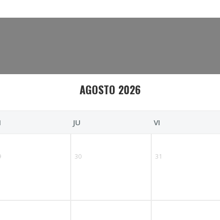
rio
AGOSTO 2026
I
JU
VI
9
30
31