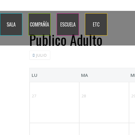
Quiénes somos
Dónde estamos
Contacto
Blog
Calenda
SALA
COMPAÑÍA
ESCUELA
ETC
Publico Adulto
JULIO
LU
MA
M
27
28
2