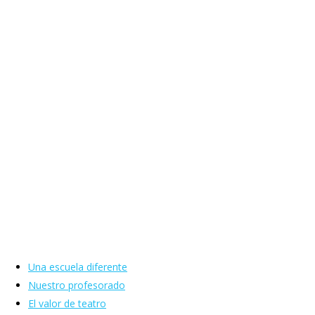
ESCUELA INFANTIL Y JUVENIL
Ya está abierto el periodo de matriculación para los
cursos de teatro y movimiento para niños/as de 3 a 12
años y para adolescentes de 13 a 17 años. Grupos por
edades.
Una escuela diferente
Nuestro profesorado
El valor de teatro