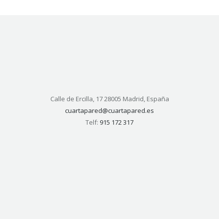
Calle de Ercilla, 17 28005 Madrid, España
cuartapared@cuartapared.es
Telf:
915 172 317