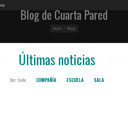
rio
Blog de Cuarta Pared
Estás aquí:
Inicio
Blog
Últimas noticias
Ver todo
COMPAÑÍA
ESCUELA
SALA
SALA
SAL