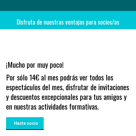
Hazte socio/a
Estás aquí:
Disfruta de nuestras ventajas para socios/as
¡Mucho por muy poco!
Por sólo 14€ al mes podrás ver todos los
espectáculos del mes, disfrutar de invitaciones
y descuentos excepcionales para tus amigos y
en nuestras actividades formativas.
Hazte socio