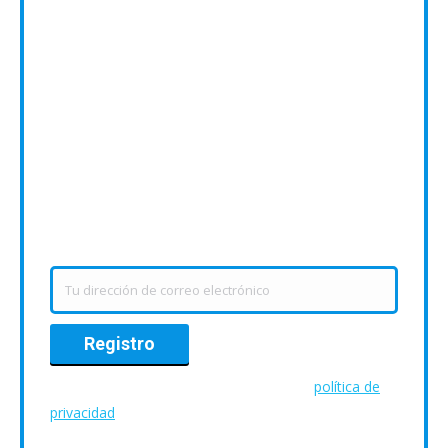
Escolar
Si te dedicas a organizar las
salidas al teatro de tu centro
educativo, suscríbete al
boletín y recibe información
sobre nuestra programación
en campaña escolar.
Dirección de correo electrónico:
Para más información, consulta nuestra
política de
privacidad
.