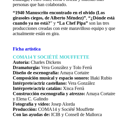
personas que han colaborado.
“1940 Manuscrito encontrado en el olvido (Los
girasoles ciegos, de Alberto Méndez)”
,
“¿Dónde está
cuando ya no está?
” y
“La Chef Pipa”
son las tres
producciones creadas con este maravilloso equipo y que
actualmente están en gira.
Ficha artística
COMA14 Y SOCIÉTÉ MOUFFETTE
Autoría:
Charles Dickens
Dramaturgia:
Vera González y Tolo Ferrà
Diseño de escenografía:
Amaya Cortaire
Composición musical y espacio sonoro:
Iñaki Rubio
Intérprete/actriz castellano:
Vera González
Intérprete/actriz catalán:
Xisca Ferrà
Construcción escenografía y atrezzo:
Amaya Cortaire
y Elena C. Galindo
Fotografía y vídeo:
Josep Alorda
Producción:
COMA14 y Société Mouffette
Con las ayudas de:
ICIB y Consell de Mallorca