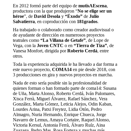
En 2012 formó parte del equipo de
mutisAEscena
,
productora con la que produjeron “
No se elige ser un
héroe
”, de
David Desola
y
“Éxodo”
de
Julio
Salvatierra
, en coproducción con
181grados
.
Ha trabajado o colaborado como creador audiovisual o
de ayudante de dirección en numerosos proyectos
teatrales como
“La Villana de Getafe”
, de Lope de
Vega, con la
Joven CNTC
o en
“Tierra de Tiza”
, de
Vanesa Monfort, dirigida por
Roberto Cerdá
, entre
otros.
Toda la experiencia adquirida le ha llevado a dar forma a
este nuevo proyecto,
COMA14
en pie desde 2018, con
3 producciones en gira y nuevos proyectos en marcha.
Nada de esto sería posible sin la profesionalidad de
quienes forman o han formado parte de coma14: Susana
de Uña, Marta Alonso, Roberto Cerdá, Iván Palomares,
Xisca Ferrà, Miguel Álvarez, Rafael Sánchez, Vera
González, Marta Gómez, Leticia Alejos, Odin Kaban,
Lourdes Arina, Patxi Freytez, Lidia Otón, Pedro
Almagro, Nuria Hernando, Enrique Chueca, Jorge
Navarro de Lemus, Amaya Cortaire, Raquel Alonso,
Victoria Kersul, Antonia Ferrà, Álvaro Ruíz, Aina
Zuazaga, Pedro Mas, Rosa Forteza y muchas más