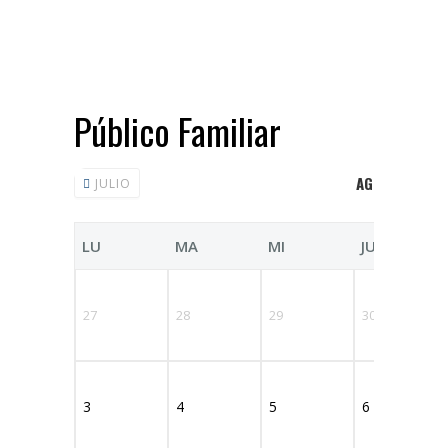
Público Familiar
AGOSTO 2026
JULIO
LU
MA
MI
JU
27
28
29
30
3
4
5
6