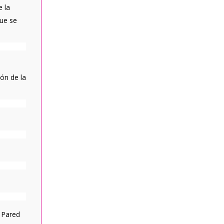
 la
que se
ón de la
a Pared