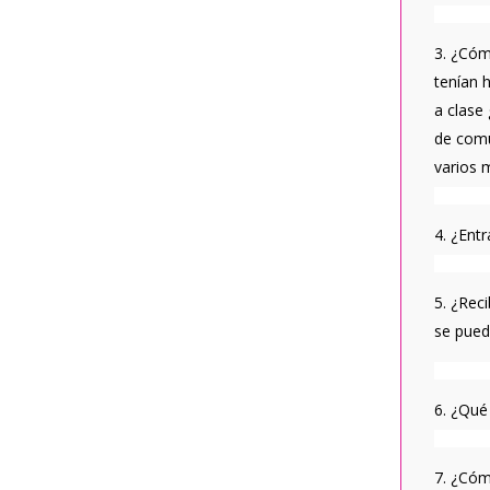
3. ¿Cóm
tenían 
a clase 
de comu
varios 
4. ¿Ent
5. ¿Rec
se pued
6. ¿Qué
7. ¿Cóm