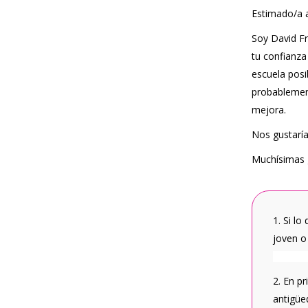
Estimado/a 
Soy David Fr
tu confianza
escuela posi
probablement
mejora.
Nos gustaría
Muchísimas g
1. Si l
joven o
2. En pr
antigüe