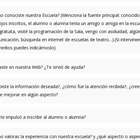
o conociste nuestra Escuela? (Menciona la fuente principal: conocid
hijos inscritos, el alumno o alumna tenía un amigo o amiga en la escue
gratuita, visité la programación de la Sala, vengo con asiduidad, alg
nicación, búsqueda en internet de escuelas de teatro…).(Si intervinie
medios puedes indicárnoslo).
raste en nuestra Web? ¿Te sirvió de ayuda?
ibiste la información deseada?, ¿cómo fue la atención recibida?, ¿cre
e mejorar en algún aspecto?
 te impulsó a inscribir al alumno o alumna?
o valoras la experiencia con nuestra escuela? y ¿qué aspecto o aspe