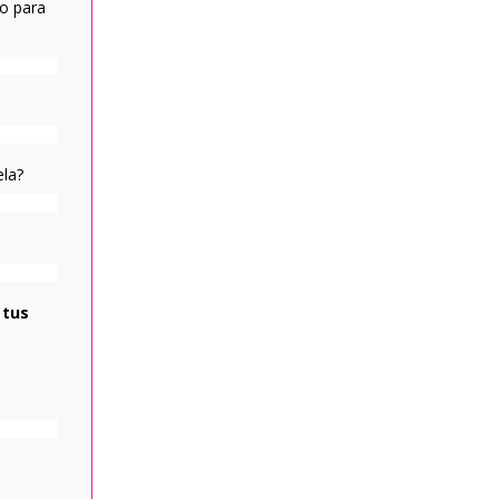
ro para
ela?
 tus