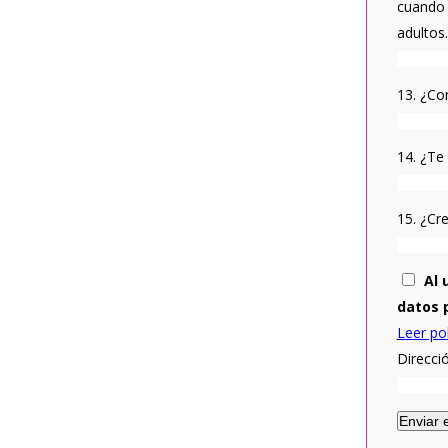
cuando 
adultos
13. ¿Co
14. ¿Te
15. ¿Cr
Al 
datos p
Leer pol
Direcci
Enviar 