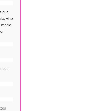
os que
la, vino
ún medio
ron
es que
ctos