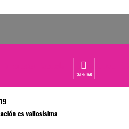
Encuesta Escuela Interna Juvenil 
CALENDAR
019
ación es valiosísima