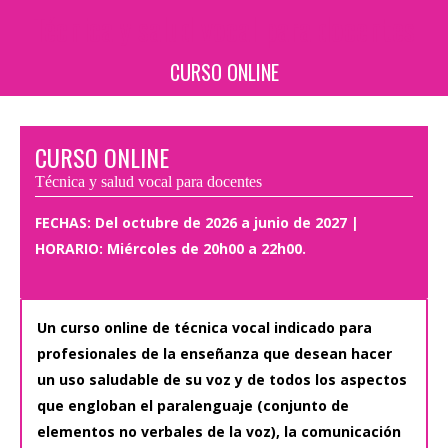
Técnica y salud vocal para docentes
Estás aquí:
CURSO ONLINE
CURSO ONLINE
Técnica y salud vocal para docentes
FECHAS: Del octubre de 2026 a junio de 2027 |
HORARIO: Miércoles de 20h00 a 22h00.
Un curso online de técnica vocal indicado para
profesionales de la enseñanza que desean hacer
un uso saludable de su voz y de todos los aspectos
que engloban el paralenguaje (conjunto de
elementos no verbales de la voz), la comunicación