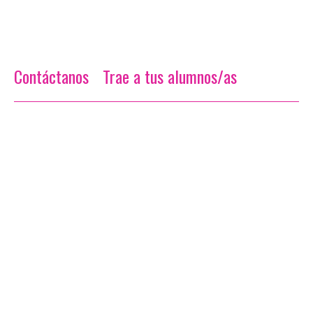
Contáctanos
Trae a tus alumnos/as
A.D. – IES BARRIO DE BILBAO
C.L. – IES SAN CRISTÓBAL DE LOS ÁNGELES