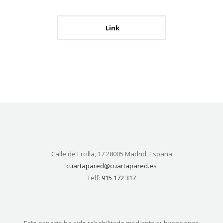
Link
Calle de Ercilla, 17 28005 Madrid, España
cuartapared@cuartapared.es
Telf:
915 172 317
Este espacio ha sido rehabilitado mediante subvenciones