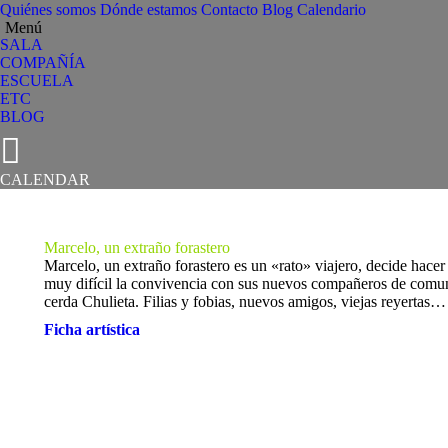
Quiénes somos
Dónde estamos
Contacto
Blog
Calendario
Menú
SALA
COMPAÑÍA
ESCUELA
ETC
BLOG
Facebook
X
Flickr
YouTube
Instagram
CALENDAR
página
página
página
página
página
se
se
se
se
se
abre
abre
abre
abre
abre
Marcelo, un extraño forastero
en
en
en
en
en
Marcelo, un extraño forastero es un «rato» viajero, decide hace
una
una
una
una
una
muy difícil la convivencia con sus nuevos compañeros de comuni
ventana
ventana
ventana
ventana
ventana
cerda Chulieta. Filias y fobias, nuevos amigos, viejas reyertas…
nueva
nueva
nueva
nueva
nueva
Ficha artística