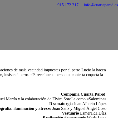
915 172 317
info@cuartapared.es
elaciones de mala vecindad impuestas por el perro Lucio la hacen
 insiste el perro. «Parece buena persona» contesta coqueta la
Compañía Cuarta Pared
uel Martín y la colaboración de Elvira Sorolla como «Salomina»
Dramaturgia
Juan Alberto López
grafía, iluminación y atrezzo
Juan Sanz y Miguel Ángel Coso
Vestuario
Esmeralda Díaz
Realización de vestuario
María Luna