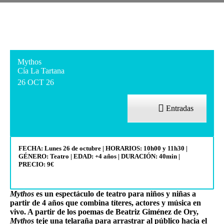
Mythos
Cía La Tartana
26 OCT 26
Entradas
FECHA: Lunes 26 de octubre | HORARIOS: 10h00 y 11h30
|
GÉNERO: Teatro
| EDAD: +4 años | DURACIÓN: 40min |
PRECIO: 9€
Mythos
es un espectáculo de teatro para niños y niñas a
partir de 4 años que combina títeres, actores y música en
vivo. A partir de los poemas de Beatriz Giménez de Ory,
Mythos
teje una telaraña para arrastrar al público hacia el