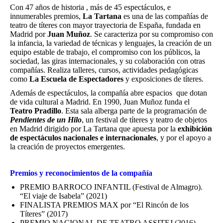
Con 47 años de historia , más de 45 espectáculos, e
innumerables premios,
La Tartana
es una de las compañías de
teatro de títeres con mayor trayectoria de España, fundada en
Madrid por
Juan Muñoz
. Se caracteriza por su compromiso con
la infancia, la variedad de técnicas y lenguajes, la creación de un
equipo estable de trabajo, el compromiso con los públicos, la
sociedad, las giras internacionales, y su colaboración con otras
compañías. Realiza talleres, cursos, actividades pedagógicas
como
La Escuela de Espectadores
y exposiciones de títeres.
Además de espectáculos, la compañía abre espacios que dotan
de vida cultural a Madrid. En 1990, Juan Muñoz funda el
Teatro Pradillo
. Esta sala alberga parte de la programación de
Pendientes de un Hilo
, un festival de títeres y teatro de objetos
en Madrid dirigido por La Tartana que apuesta por la
exhibición
de espectáculos nacionales e internacionales
, y por el apoyo a
la creación de proyectos emergentes.
Premios y reconocimientos de la compañía
PREMIO BARROCO INFANTIL (Festival de Almagro).
“El viaje de Isabela” (2021)
FINALISTA PREMIOS MAX por “El Rincón de los
Títeres” (2017)
PREMIO NACIONAL DE TEATRO ASSITEJ (2016)