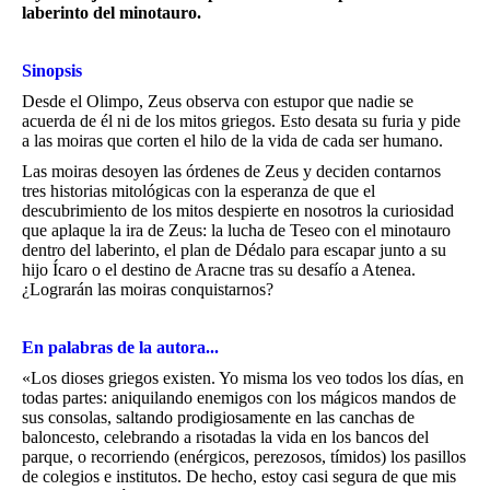
laberinto del minotauro.
Sinopsis
Desde el Olimpo, Zeus observa con estupor que nadie se
acuerda de él ni de los mitos griegos. Esto desata su furia y pide
a las moiras que corten el hilo de la vida de cada ser humano.
Las moiras desoyen las órdenes de Zeus y deciden contarnos
tres historias mitológicas con la esperanza de que el
descubrimiento de los mitos despierte en nosotros la curiosidad
que aplaque la ira de Zeus: la lucha de Teseo con el minotauro
dentro del laberinto, el plan de Dédalo para escapar junto a su
hijo Ícaro o el destino de Aracne tras su desafío a Atenea.
¿Lograrán las moiras conquistarnos?
En palabras de la autora...
«Los dioses griegos existen. Yo misma los veo todos los días, en
todas partes: aniquilando enemigos con los mágicos mandos de
sus consolas, saltando prodigiosamente en las canchas de
baloncesto, celebrando a risotadas la vida en los bancos del
parque, o recorriendo (enérgicos, perezosos, tímidos) los pasillos
de colegios e institutos. De hecho, estoy casi segura de que mis