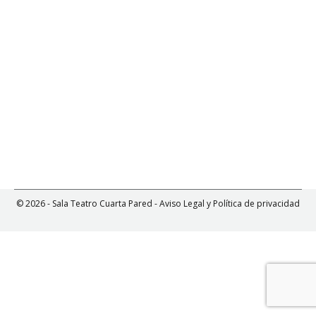
Por
Cuarta Pared
20 mayo, 2021
Algún sitio al que volver aborda, de manera
fragmentada, preguntas fundamentales sobre cómo
vivimos. Preguntas sobre el trabajo, sobre el miedo a
la incertidumbre, sobre la seducción que ejerce el
sistema sobre las personas, sobre los pensamientos
que aparecen en un…
© 2026 - Sala Teatro Cuarta Pared -
Aviso Legal y Política de privacidad