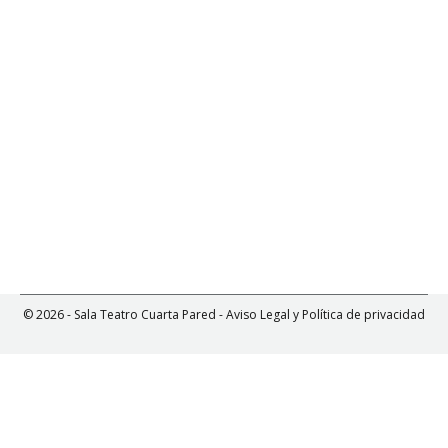
PENSAR LA DANZA [Mesa de debate]
Por
Cuarta Pared
26 marzo, 2021
Mesa de debate como cierre del taller Mover el
sentido, moderada por Sandra Cendal (editora
de Continta me tienes).
© 2026 - Sala Teatro Cuarta Pared -
Aviso Legal y Política de privacidad