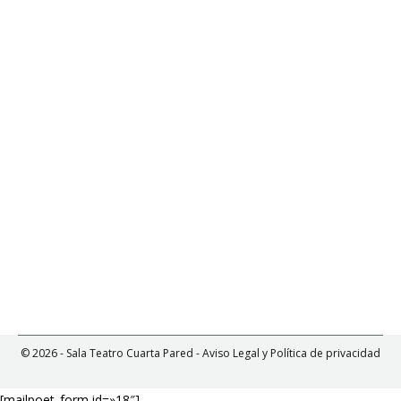
Un espectáculo para la primera infancia de la
prestigiosa compañía alcarreña Ultramarinos de Lucas,
galardonada con el Premio Nacional ASSITEJ 2020.
EL GATO MANCHADO Y LA GOLONDRINA SINHÁ
Por
Cuarta Pared
11 febrero, 2021
Una de las obras más premiadas de la prestigiosa
compañía madrileña El Retablo, que el Festival
Teatralia recupera dos décadas más tarde por su 25º
aniversario.
© 2026 - Sala Teatro Cuarta Pared -
Aviso Legal y Política de privacidad
[mailpoet_form id=»18″]