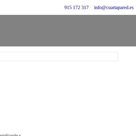
915 172 317
info@cuartapared.es
acialización y