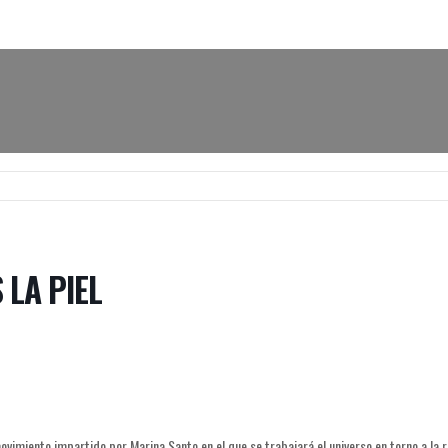
 LA PIEL
CALENDAR
ovimiento impartido por Marina Santo en el que se trabajará el universo en torno a la r