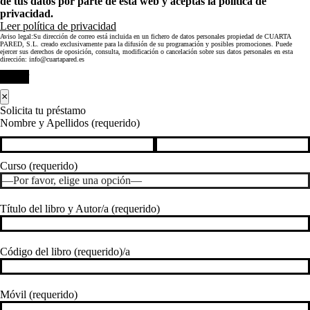
de tus datos por parte de esta web y aceptas la política de
privacidad.
Leer política de privacidad
Aviso legal:Su dirección de correo está incluida en un fichero de datos personales propiedad de CUARTA
PARED, S.L. creado exclusivamente para la difusión de su programación y posibles promociones. Puede
ejercer sus derechos de oposición, consulta, modificación o cancelación sobre sus datos personales en esta
dirección: info@cuartapared.es
Enviar
×
Solicita tu préstamo
Nombre y Apellidos (requerido)
Curso (requerido)
Título del libro y Autor/a (requerido)
Código del libro (requerido)/a
Móvil (requerido)