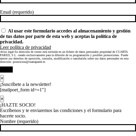
Email (requerido)
Al usar este formulario accedes al almacenamiento y gestión
de tus datos por parte de esta web y aceptas la política de
privacidad.
Leer política de privacidad
Aviso legal:Su dirección de correo está incluida en un fichero de datos personales propiedad de CUARTA
PARED, S.L. creado exclusivamente para la difusión de su programación y posibles promociones. Puede
ejercer sus derechos de oposición, consulta, modificación o cancelación sobre sus datos personales en esta
dirección: promocion@cuartapared.es
Enviar
×
¡Suscríbete a la newsletter!
[mailpoet_form id=»1″]
×
¡HAZTE SOCIO!
Escríbenos y te enviaremos las condiciones y el formulario para
hacerte socio.
Nombre (requerido)