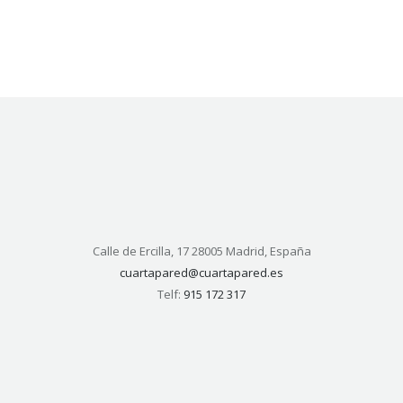
Calle de Ercilla, 17 28005 Madrid, España
cuartapared@cuartapared.es
Telf:
915 172 317