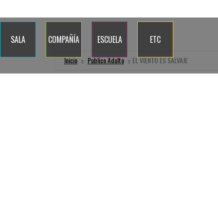
Quiénes somos
Dónde estamos
Contacto
Blog
Calenda
SALA
COMPAÑÍA
ESCUELA
ETC
Inicio
Publico Adulto
EL VIENTO ES SALVAJE