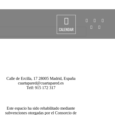
915 172 317
info@cuartapared.es
Facebook
X
Flickr
CALENDAR
página
YouTube
página
Instagram
página
se
página
se
página
se
abre
se
abre
se
abre
en
abre
en
abre
en
una
en
una
en
una
ventana
una
ventana
una
ventana
nueva
ventana
nueva
ventana
nueva
nueva
nueva
Calle de Ercilla, 17 28005 Madrid, España
cuartapared@cuartapared.es
Telf:
915 172 317
Este espacio ha sido rehabilitado mediante
subvenciones otorgadas por el Consorcio de