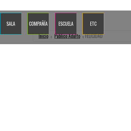
Quiénes somos
Dónde estamos
Contacto
Blog
Calenda
SALA
COMPAÑÍA
ESCUELA
ETC
Inicio
Publico Adulto
FELICIDAD