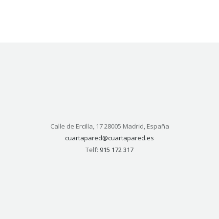
Calle de Ercilla, 17 28005 Madrid, España
cuartapared@cuartapared.es
Telf:
915 172 317