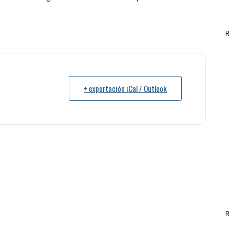
R
+ exportación iCal / Outlook
R