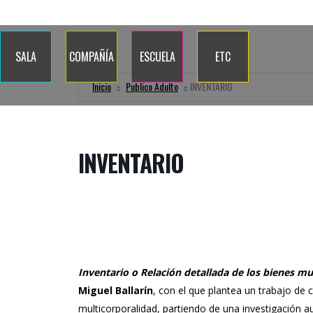
Quiénes somos
Dónde estamos
Contacto
Blog
Calenda
SALA
COMPAÑÍA
ESCUELA
ETC
Inicio
Publico Adulto
INVENTARIO
INVENTARIO
Inventario o Relación detallada de los bienes m
Miguel Ballarín
, con el que plantea un trabajo de 
multicorporalidad, partiendo de una investigación 