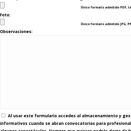
Único formato admitido PDF,
Foto:
Único formato admitido JPG,
Observaciones:
Al usar este formulario accedes al almacenamiento y gesti
informativos cuando se abran convocatorias para profesionale
algunos espectáculos. Siempre que quieras podrás darte de baj