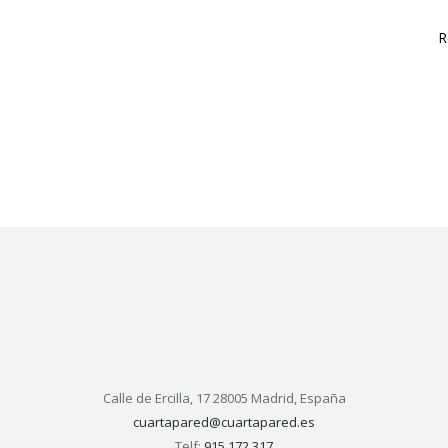
R
Calle de Ercilla, 17 28005 Madrid, España
cuartapared@cuartapared.es
Telf:
915 172 317