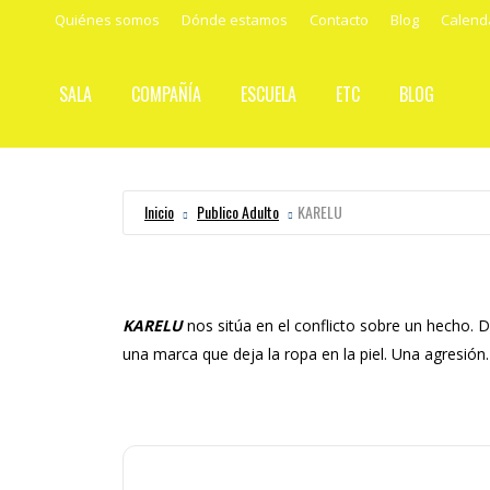
Quiénes somos
Dónde estamos
Contacto
Blog
Calend
SALA
COMPAÑÍA
ESCUELA
ETC
BLOG
Inicio
Publico Adulto
KARELU
KARELU
nos sitúa en el conflicto sobre un hecho. Da
una marca que deja la ropa en la piel. Una agresión.