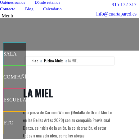
Quiénes somos
Dónde estamos
915 172 317
Contacto
Blog
Calendario
info@cuartapared.es
Menú
SALA
Inicio
Publico Adulto
LA MIEL
Facebook
X
Flickr
YouTube
Instagram
COMPAÑÍA
página
página
página
página
página
CALENDAR
se
se
se
se
se
LA MIEL
abre
abre
abre
abre
abre
ESCUELA
en
en
en
en
en
una
una
una
una
una
Una pieza de Carmen Werner (Medalla de Oro al Mérito
ventana
ventana
ventana
ventana
ventana
en las Bellas Artes 2020) con su compañía Provisional
nueva
nueva
nueva
nueva
nueva
ETC
Danza, se habla de la unión, la colaboración, el estar
todos a una sola idea, como las abejas.