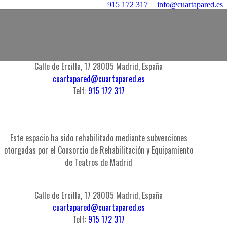
915 172 317
info@cuartapared.es
Calle de Ercilla, 17 28005 Madrid, España
cuartapared@cuartapared.es
Telf:
915 172 317
Este espacio ha sido rehabilitado mediante subvenciones
otorgadas por el Consorcio de Rehabilitación y Equipamiento
de Teatros de Madrid
Calle de Ercilla, 17 28005 Madrid, España
cuartapared@cuartapared.es
Telf:
915 172 317