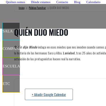
Quiénes somos
Dónde estamos
Contacto
Blog
Calendario
Inicio
Público Familiar
QUIÉN DIJO MIEDO
QUIÉN DIJO MIEDO
SALA
Facebook
X
Flickr
Quién dijo Miedo
indaga en esos miedos que nos invaden cuando somos pe
COMPAÑÍA
página
página
página
la historia de las hermanas Sara y Alba.
Laviebel
, tras 25 años de activi
YouTube
Instagram
se
se
se
actuación de las protagonistas hacen real la narrativa.
página
página
abre
abre
abre
se
se
ESCUELA
en
en
en
abre
abre
una
una
una
en
en
ventana
ventana
ventana
una
una
nueva
nueva
nueva
ETC
ventana
ventana
nueva
nueva
+ Añadir Google Calendar