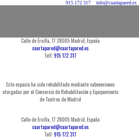
915 172 317
info@cuartapared.es
Calle de Ercilla, 17 28005 Madrid, España
cuartapared@cuartapared.es
Telf:
915 172 317
Este espacio ha sido rehabilitado mediante subvenciones
otorgadas por el Consorcio de Rehabilitación y Equipamiento
de Teatros de Madrid
Calle de Ercilla, 17 28005 Madrid, España
cuartapared@cuartapared.es
Telf:
915 172 317