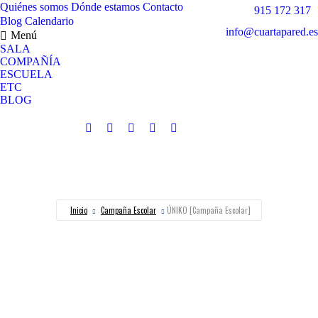
Quiénes somos
Dónde estamos
Contacto
915 172 317
Blog
Calendario
info@cuartapared.es
Menú
SALA
COMPAÑÍA
ESCUELA
ETC
BLOG
Facebook
X
Flickr
YouTube
Instagram
CALENDAR
página
página
página
página
página
se
se
se
se
se
abre
abre
abre
abre
abre
en
en
en
en
en
Inicio
Campaña Escolar
ÚNIKO [Campaña Escolar]
una
una
una
una
una
ventana
ventana
ventana
ventana
ventana
nueva
nueva
nueva
nueva
nueva