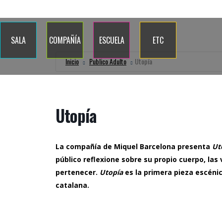
Quiénes somos
Dónde estamos
Contacto
Blog
Calenda
SALA
COMPAÑÍA
ESCUELA
ETC
Inicio
Publico Adulto
Utopía
Utopía
La compañía de Miquel Barcelona presenta
Ut
público reflexione sobre su propio cuerpo, las
pertenecer.
Utopía
es la primera pieza escénic
catalana.