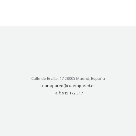
Calle de Ercilla, 17 28005 Madrid, España
cuartapared@cuartapared.es
Telf:
915 172 317