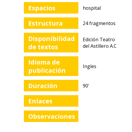
Espacios
hospital
Estructura
24 fragmentos
Disponibilidad
Edición Teatro
de textos
del Astillero A.C
Idioma de
Ingles
publicación
Duración
90'
Enlaces
Observaciones