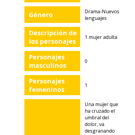
Drama-Nuevos
Género
lenguajes
Descripción de
1 mujer adulta
los personajes
Personajes
0
masculinos
Personajes
1
femeninos
Una mujer que
ha cruzado el
umbral del
dolor, va
desgranando