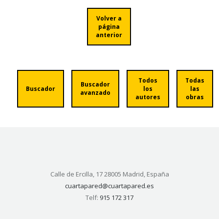
Volver a
página
anterior
Todos
Todas
Buscador
Buscador
los
las
avanzado
autores
obras
Calle de Ercilla, 17 28005 Madrid, España
cuartapared@cuartapared.es
Telf:
915 172 317