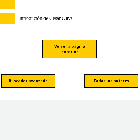
Introdución de Cesar Oliva
Volver a página
anterior
Buscador avanzado
Todos los autores