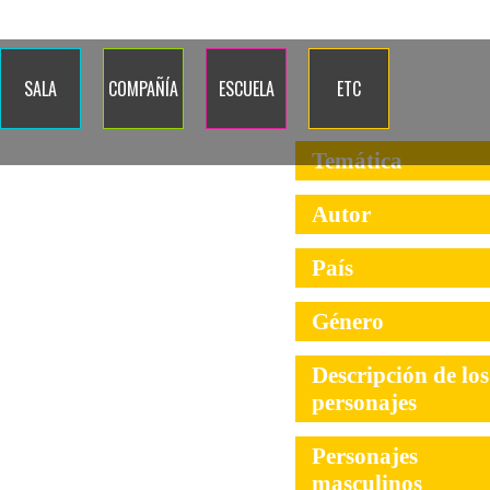
Quiénes somos
Dónde estamos
Contacto
Blog
Calenda
SALA
COMPAÑÍA
ESCUELA
ETC
Temática
Autor
País
Género
Descripción de los
personajes
Personajes
masculinos