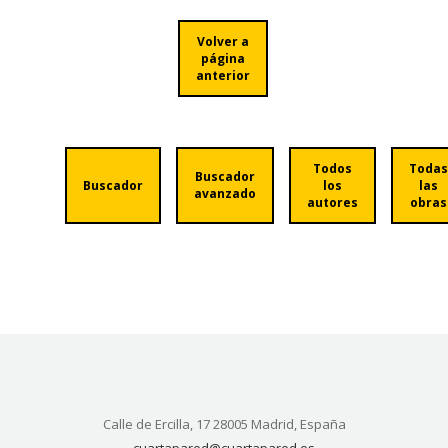
Volver a
página
anterior
Todos
Todas
Buscador
Buscador
los
las
avanzado
autores
obras
Calle de Ercilla, 17 28005 Madrid, España