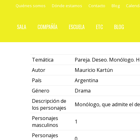
Quiénes somos
Dónde estamos
Contacto
Blog
Calend
SALA
COMPAÑÍA
ESCUELA
ETC
BLOG
Temática
Pareja. Deseo. Monólogo. 
Autor
Mauricio Kartún
País
Argentina
Género
Drama
Descripción de
Monólogo, que admite el d
los personajes
Personajes
1
masculinos
Personajes
0