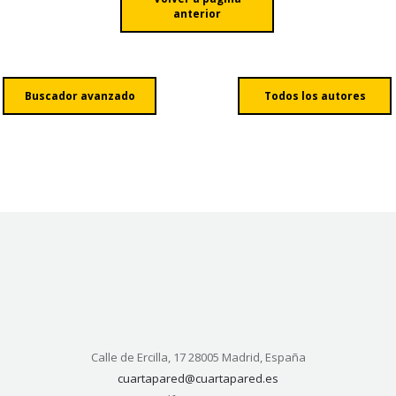
anterior
Buscador avanzado
Todos los autores
Calle de Ercilla, 17 28005 Madrid, España
cuartapared@cuartapared.es