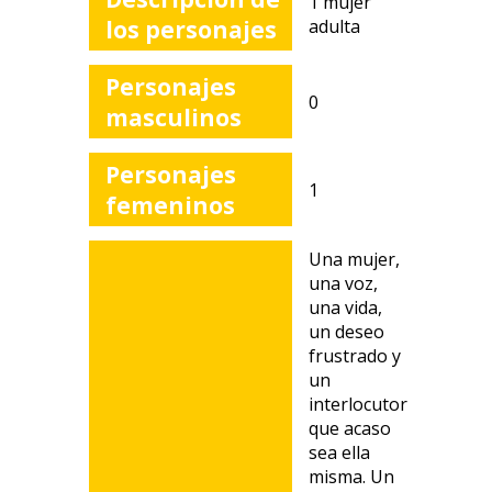
1 mujer
los personajes
adulta
Personajes
0
masculinos
Personajes
1
femeninos
Una mujer,
una voz,
una vida,
un deseo
frustrado y
un
interlocutor
que acaso
sea ella
misma. Un