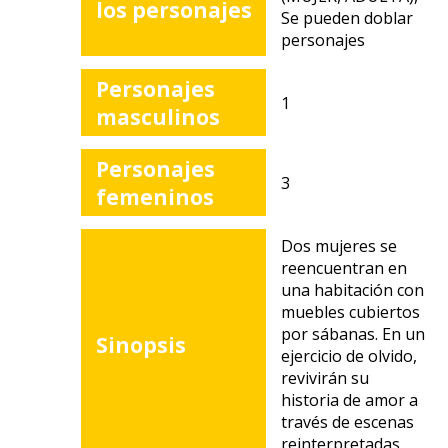
los personajes
Se pueden doblar
personajes
Personajes
1
masculinos
Personajes
3
femeninos
Dos mujeres se
reencuentran en
una habitación con
muebles cubiertos
por sábanas. En un
Sinopsis
ejercicio de olvido,
revivirán su
historia de amor a
través de escenas
reinterpretadas