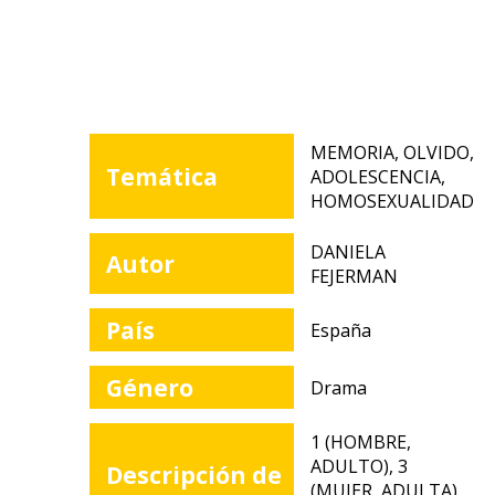
MEMORIA, OLVIDO,
Temática
ADOLESCENCIA,
HOMOSEXUALIDAD
DANIELA
Autor
FEJERMAN
País
España
Género
Drama
1 (HOMBRE,
ADULTO), 3
Descripción de
(MUJER, ADULTA),