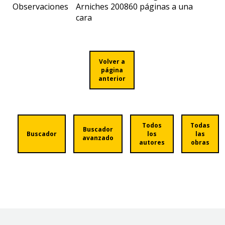
Observaciones
Arniches 200860 páginas a una
cara
Volver a
página
anterior
Todos
Todas
Buscador
Buscador
los
las
avanzado
autores
obras