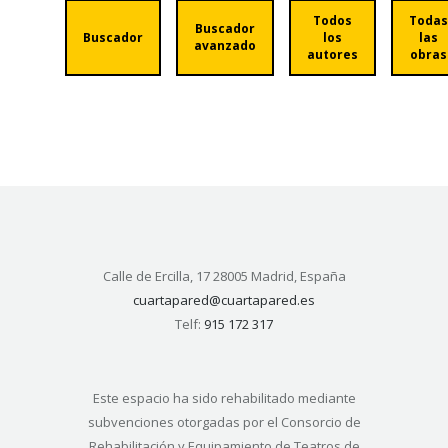
Todos
Todas
Buscador
Buscador
los
las
avanzado
autores
obras
Calle de Ercilla, 17 28005 Madrid, España
cuartapared@cuartapared.es
Telf:
915 172 317
Este espacio ha sido rehabilitado mediante
subvenciones otorgadas por el Consorcio de
Rehabilitación y Equipamiento de Teatros de