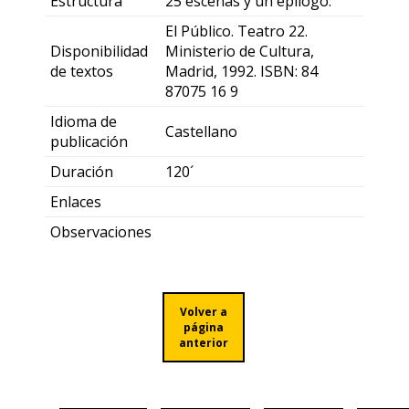
Estructura
25 escenas y un epílogo.
El Público. Teatro 22.
Disponibilidad
Ministerio de Cultura,
de textos
Madrid, 1992. ISBN: 84
87075 16 9
Idioma de
Castellano
publicación
Duración
120´
Enlaces
Observaciones
Volver a
página
anterior