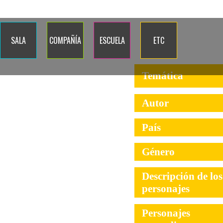
Quiénes somos
Dónde estamos
Contacto
Blog
Calenda
SALA
COMPAÑÍA
ESCUELA
ETC
Temática
Autor
País
Género
Descripción de los
personajes
Personajes