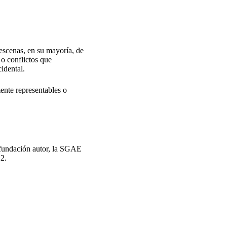
escenas, en su mayoría, de
 o conflictos que
cidental.
mente representables o
 fundación autor, la SGAE
2.