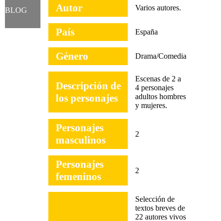
Autor
Varios autores.
BLOG
País
España
Género
Drama/Comedia
Escenas de 2 a
Descripción de
4 personajes
los personajes
adultos hombres
y mujeres.
Personajes
2
masculinos
Personajes
2
femeninos
Selección de
textos breves de
22 autores vivos