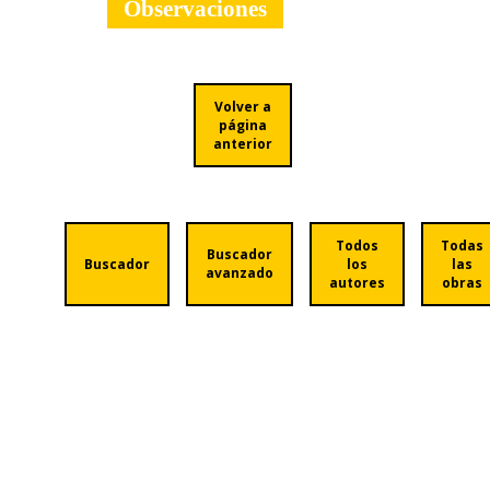
Observaciones
Volver a
página
anterior
Todos
Todas
Buscador
Buscador
los
las
avanzado
autores
obras