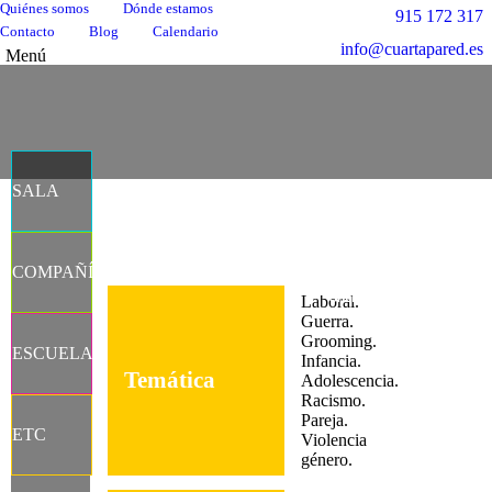
Quiénes somos
Dónde estamos
915 172 317
Contacto
Blog
Calendario
info@cuartapared.es
Menú
SALA
Facebook
X
Flickr
YouTube
Instagram
COMPAÑÍA
página
página
página
página
página
CALENDAR
Laboral.
se
se
se
se
se
Guerra.
abre
abre
abre
abre
abre
Grooming.
ESCUELA
en
en
en
en
en
Infancia.
Temática
Adolescencia.
una
una
una
una
una
Racismo.
ventana
ventana
ventana
ventana
ventana
Pareja.
nueva
nueva
nueva
nueva
nueva
ETC
Violencia
género.