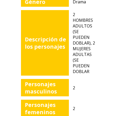
Género
Drama
2
HOMBRES
ADULTOS
(SE
PUEDEN
Descripción de
DOBLAR), 2
los personajes
MUJERES
ADULTAS
(SE
PUEDEN
DOBLAR
Personajes
2
masculinos
Personajes
2
femeninos