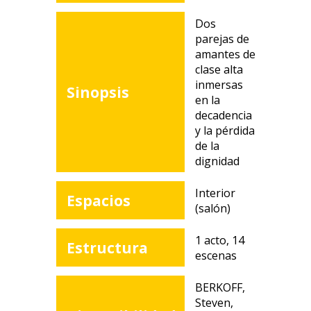
Dos
parejas de
amantes de
clase alta
inmersas
Sinopsis
en la
decadencia
y la pérdida
de la
dignidad
Interior
Espacios
(salón)
1 acto, 14
Estructura
escenas
BERKOFF,
Steven,