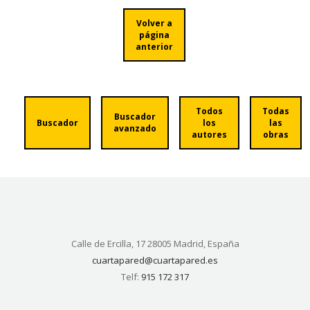
Volver a
página
anterior
Todos
Todas
Buscador
Buscador
los
las
avanzado
autores
obras
Calle de Ercilla, 17 28005 Madrid, España
cuartapared@cuartapared.es
Telf:
915 172 317