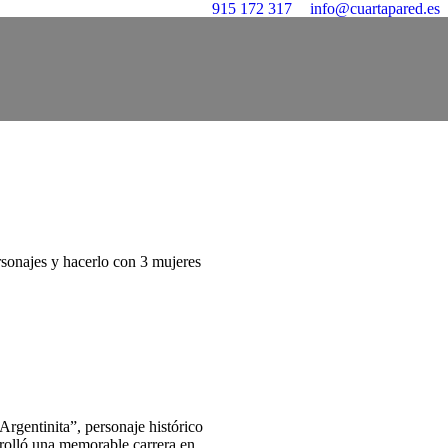
915 172 317
info@cuartapared.es
rsonajes y hacerlo con 3 mujeres
rgentinita”, personaje histórico
rrolló una memorable carrera en