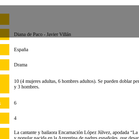
Diana de Paco - Javier Villán
España
Drama
CALENDAR
10 (4 mujeres adultas, 6 hombres adultos). Se pueden doblar pe
y 3 hombres.
s
6
4
La cantante y bailaora Encarnación López Júlvez, apodada “La A
y popular nacida en la Argentina de padres españoles, que desa