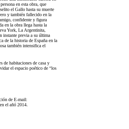
 persona en esta obra, que
oselito el Gallo hasta su muerte
ero y también fallecido en la
amigo, confidente y figura
 en la obra llega hasta la
eva York, La Argentinita,
 instante previa a su última
a de la historia de España en la
osa también intensifica el
es de habitaciones de casa y
lvidar el espacio poético de “los
ción de E-mail:
en el añó 2014.