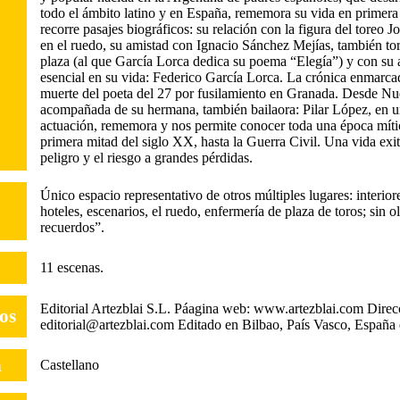
todo el ámbito latino y en España, rememora su vida en primera
recorre pasajes biográficos: su relación con la figura del toreo J
en el ruedo, su amistad con Ignacio Sánchez Mejías, también tor
plaza (al que García Lorca dedica su poema “Elegía”) y con su 
esencial en su vida: Federico García Lorca. La crónica enmarcada
muerte del poeta del 27 por fusilamiento en Granada. Desde Nu
acompañada de su hermana, también bailaora: Pilar López, en un
actuación, rememora y nos permite conocer toda una época mític
primera mitad del siglo XX, hasta la Guerra Civil. Una vida exit
peligro y el riesgo a grandes pérdidas.
Único espacio representativo de otros múltiples lugares: interior
hoteles, escenarios, el ruedo, enfermería de plaza de toros; sin o
recuerdos”.
11 escenas.
Editorial Artezblai S.L. Páagina web: www.artezblai.com Direc
tos
editorial@artezblai.com Editado en Bilbao, País Vasco, España 
n
Castellano