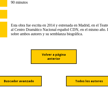
90 minutos
Esta obra fue escrita en 2014 y estrenada en Madrid, en el Teat
al Centro Dramático Nacional español CDN, en el mismo año. L
sobre ambos autores y su semblanza biográfica.
Volver a página
anterior
Buscador avanzado
Todos los autores