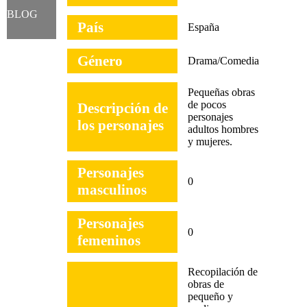
BLOG
País
España
Género
Drama/Comedia
Pequeñas obras
de pocos
Descripción de
personajes
los personajes
adultos hombres
y mujeres.
Personajes
0
masculinos
Personajes
0
femeninos
Recopilación de
obras de
pequeño y