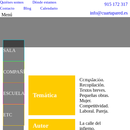
Quiénes somos
Dónde estamos
915 172 317
Contacto
Blog
Calendario
info@cuartapared.es
Menú
SALA
Facebook
X
Flickr
YouTube
Instagram
COMPAÑÍA
página
página
página
página
página
CALENDAR
Compilación.
se
se
se
se
se
Recopilación.
abre
abre
abre
abre
abre
Textos breves.
ESCUELA
Temática
en
en
en
en
en
Pequeñas obras.
Mujer.
una
una
una
una
una
Competitividad.
ventana
ventana
ventana
ventana
ventana
Laboral. Pareja.
nueva
nueva
nueva
nueva
nueva
ETC
La calle del
Autor
infierno.