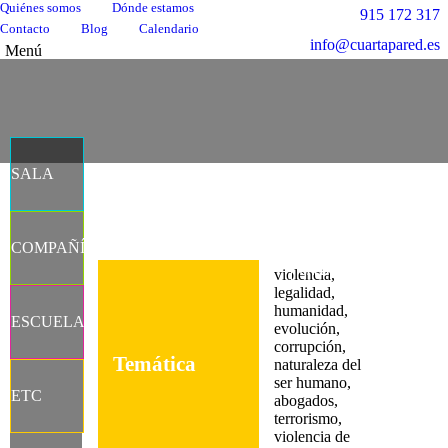
Quiénes somos
Dónde estamos
915 172 317
Contacto
Blog
Calendario
info@cuartapared.es
Menú
SALA
Facebook
X
Flickr
YouTube
Instagram
COMPAÑÍA
página
página
página
página
página
CALENDAR
violencia,
se
se
se
se
se
legalidad,
abre
abre
abre
abre
abre
humanidad,
ESCUELA
en
en
en
en
en
evolución,
corrupción,
una
una
una
una
una
Temática
naturaleza del
ventana
ventana
ventana
ventana
ventana
ser humano,
nueva
nueva
nueva
nueva
nueva
ETC
abogados,
terrorismo,
violencia de