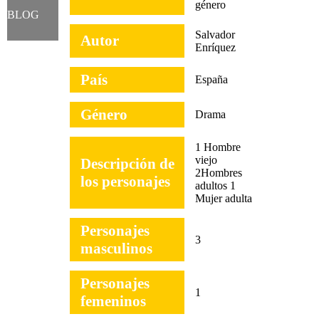
género
BLOG
Salvador
Autor
Enríquez
País
España
Género
Drama
1 Hombre
viejo
Descripción de
2Hombres
los personajes
adultos 1
Mujer adulta
Personajes
3
masculinos
Personajes
1
femeninos