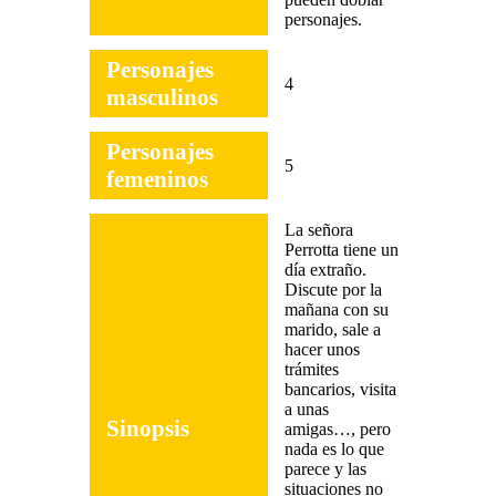
personajes.
Personajes
4
masculinos
Personajes
5
femeninos
La señora
Perrotta tiene un
día extraño.
Discute por la
mañana con su
marido, sale a
hacer unos
trámites
bancarios, visita
a unas
Sinopsis
amigas…, pero
nada es lo que
parece y las
situaciones no