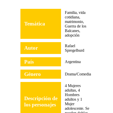
Familia, vida
cotidiana,
matrimonio,
Temática
Guerra de los
Balcanes,
adopción
Rafael
Autor
Spregelburd
País
Argentina
Género
Drama/Comedia
4 Mujeres
adultas, 4
Hombres
Descripción de
adultos y 1
los personajes
Mujer
adolescente. Se
pueden doblar