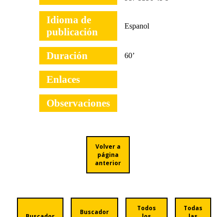
Idioma de
Espanol
publicación
Duración
60’
Enlaces
Observaciones
Volver a
página
anterior
Todos
Todas
Buscador
Buscador
los
las