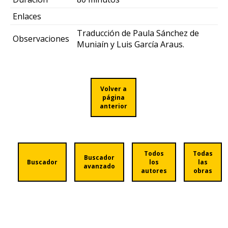
Enlaces
Traducción de Paula Sánchez de
Observaciones
Muniaín y Luis García Araus.
Volver a
página
anterior
Todos
Todas
Buscador
Buscador
los
las
avanzado
autores
obras