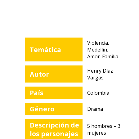
Violencia.
Temática
Medellín.
Amor. Familia
Henry Díaz
Autor
Vargas
País
Colombia
Género
Drama
Descripción de
5 hombres – 3
los personajes
mujeres