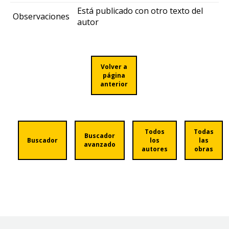
Está publicado con otro texto del
Observaciones
autor
Volver a
página
anterior
Todos
Todas
Buscador
Buscador
los
las
avanzado
autores
obras