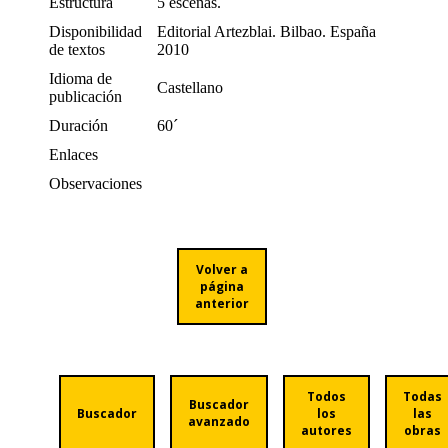
Estructura
5 escenas.
Disponibilidad
Editorial Artezblai. Bilbao. España
de textos
2010
Idioma de
Castellano
publicación
Duración
60´
Enlaces
Observaciones
Volver a
página
anterior
Todos
Todas
Buscador
Buscador
los
las
avanzado
autores
obras