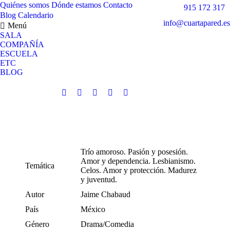
Quiénes somos
Dónde estamos
Contacto
915 172 317
Blog
Calendario
info@cuartapared.es
Menú
SALA
COMPAÑÍA
ESCUELA
ETC
BLOG
Facebook
X
Flickr
YouTube
Instagram
CALENDAR
página
página
página
página
página
se
se
se
se
se
abre
abre
abre
abre
abre
en
en
en
en
en
Trío amoroso. Pasión y posesión.
una
una
una
una
una
Amor y dependencia. Lesbianismo.
Temática
ventana
ventana
ventana
ventana
ventana
Celos. Amor y protección. Madurez
nueva
nueva
nueva
nueva
nueva
y juventud.
Autor
Jaime Chabaud
País
México
Género
Drama/Comedia