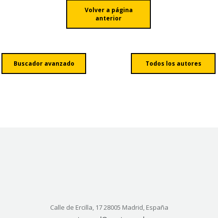
Volver a página
anterior
Buscador avanzado
Todos los autores
Calle de Ercilla, 17 28005 Madrid, España