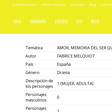
Quiénes somos
Dónde estamos
Contacto
Blog
Calend
SALA
COMPAÑÍA
ESCUELA
ETC
BLOG
Temática
AMOR, MEMORIA DEL SER 
Autor
FABRICE MELQUIOT
País
España
Género
Drama
Descripción de
1 (MUJER, ADULTA)
los personajes
Personajes
0
masculinos
Personajes
1