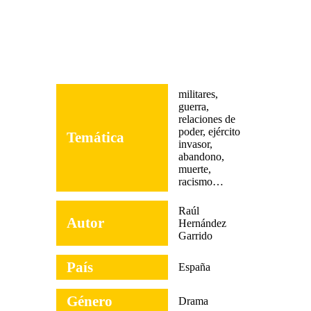
militares,
guerra,
relaciones de
poder, ejército
Temática
invasor,
abandono,
muerte,
racismo…
Raúl
Autor
Hernández
Garrido
País
España
Género
Drama