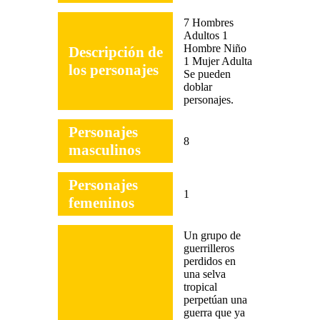
7 Hombres
Adultos 1
Hombre Niño
Descripción de
1 Mujer Adulta
los personajes
Se pueden
doblar
personajes.
Personajes
8
masculinos
Personajes
1
femeninos
Un grupo de
guerrilleros
perdidos en
una selva
tropical
perpetúan una
guerra que ya