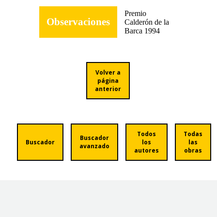
Premio
Observaciones
Calderón de la
Barca 1994
Volver a
página
anterior
Todos
Todas
Buscador
Buscador
los
las
avanzado
autores
obras